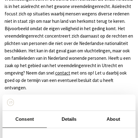
is in het asielrecht en het gewone vreemdelingenrecht. Asielrecht
focust zich op situaties waarbij mensen wegens diverse redenen
niet in staat zijn om naar hun land van herkomst terug te keren.
Bijvoorbeeld omdat de eigen veiligheid in het geding komt. Het
vreemdelingenrecht concentreert zich daarnaast op de rechten en
plichten van personen die niet over de Nederlandse nationaliteit
beschikken. Het kan in dat geval gaan om vluchtelingen, maar ook
om familieleden van in Nederland wonende personen. Heeft u een
zaak op het gebied van het vreemdelingenrecht in Utrecht en
omgeving? Neem dan snel
contact
met ons op! Let u daarbij ook
goed op de termijn van een eventueel besluit dat u heeft
ontvangen.
Over Van Dijk Advocatenkantoor
Van Dijk Advocatenkantoor is een gevestigd advocatenkantoor in
Utrecht dat is opgericht door mr. Christian van Dijk. Wij beschikken
Consent
Details
About
over veel kennis en ervaring op het gebied van het strafrecht, het
bestuursrecht en het asiel- en vreemdelingenrecht in Utrecht.