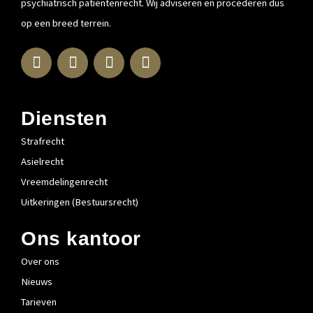
psychiatrisch patiëntenrecht. Wij adviseren en procederen dus
op een breed terrein.
L
F
I
T
i
a
n
w
n
c
s
i
k
e
t
t
e
b
a
t
Diensten
d
o
g
e
Strafrecht
i
o
r
r
n
k
a
Asielrecht
-
-
m
Vreemdelingenrecht
i
f
Uitkeringen (Bestuursrecht)
n
Ons kantoor
Over ons
Nieuws
Tarieven