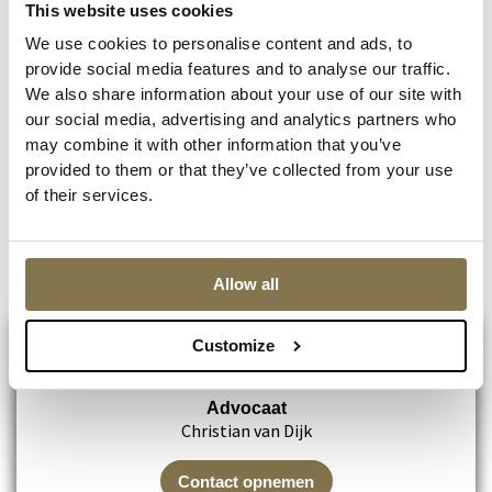
Advocaat mr. Christian van Dijk is een advocaat die internationale
This website uses cookies
bekendheid vergaarde door Aydin C. bij te staan. Aydin C. werd
We use cookies to personalise content and ads, to
verdacht van afpersing van een 15 jarig Canadees meisje, dat
provide social media features and to analyse our traffic.
daarop voor de webcam zelfmoord pleegde.
We also share information about your use of our site with
our social media, advertising and analytics partners who
Maak een afspraak voor een vrijblijvend eerste gesprek!
may combine it with other information that you’ve
Zou u graag een afspraak met ons maken om een
eerste
gratis
provided to them or that they’ve collected from your use
gesprek in te plannen? Of wilt u graag meer weten over het
of their services.
vreemdelingenrecht in Utrecht? Neem dan eens
contact
met ons
op! Dit eerste gesprek is geheel vrijblijvend. U kunt ons daarvoor
bellen op het telefoonnummer 030 33 33 000.
Allow all
Customize
Advocaat
Christian van Dijk
Contact opnemen