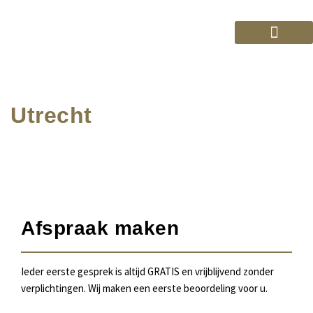
Ga
naar
de
inhoud
Vreemdelingenrecht
Utrecht
Maak een afspraak met een van onze advocaten. U kunt zich hier
inschrijven voor een adviesgesprek.
Afspraak maken
Ieder eerste gesprek is altijd GRATIS en vrijblijvend zonder
verplichtingen. Wij maken een eerste beoordeling voor u.