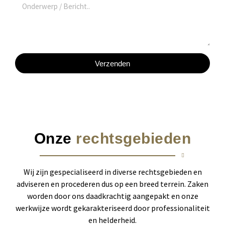
a
B
o
a
a
e
o
i
m
r
n
l
i
n
a
c
u
d
Verzenden
h
m
r
t
m
e
e
s
r
Onze
rechtsgebieden
Wij zijn gespecialiseerd in diverse rechtsgebieden en
adviseren en procederen dus op een breed terrein. Zaken
worden door ons daadkrachtig aangepakt en onze
werkwijze wordt gekarakteriseerd door professionaliteit
en helderheid.