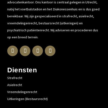
advocatenkantoor. Ons kantoor is centraal gelegen in Utrecht,
nabij het voetbalstadion en het Diakonessenhuis en is dus goed
bereikbaar. Wij zijn gespecialiseerd in strafrecht, asielrecht,
vreemdelingenrecht, bestuursrecht (uitkeringen) en
psychiatrisch patiëntenrecht. Wij adviseren en procederen dus
op een breed terrein.
L
F
I
T
i
a
n
w
n
c
s
i
k
e
t
t
e
b
a
t
Diensten
d
o
g
e
Strafrecht
i
o
r
r
n
k
a
Asielrecht
-
-
m
Vreemdelingenrecht
i
f
Uitkeringen (Bestuursrecht)
n