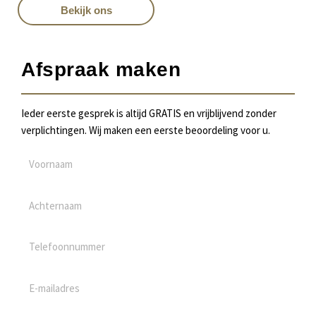
Bekijk ons
Afspraak maken
Ieder eerste gesprek is altijd GRATIS en vrijblijvend zonder
verplichtingen. Wij maken een eerste beoordeling voor u.
V
o
o
A
r
c
n
h
T
a
t
e
a
e
l
m
E
r
e
-
n
f
m