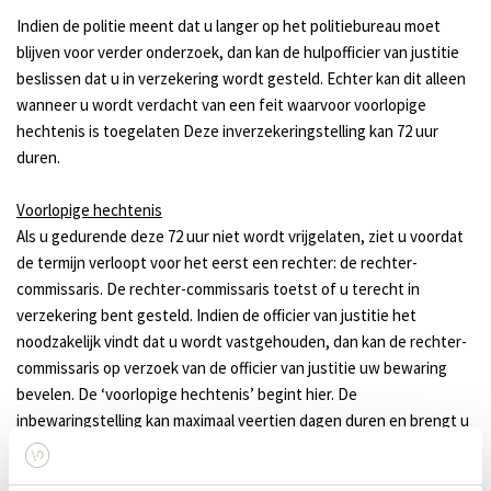
Indien de politie meent dat u langer op het politiebureau moet
blijven voor verder onderzoek, dan kan de hulpofficier van justitie
beslissen dat u in verzekering wordt gesteld. Echter kan dit alleen
wanneer u wordt verdacht van een feit waarvoor voorlopige
hechtenis is toegelaten Deze inverzekeringstelling kan 72 uur
duren.
Voorlopige hechtenis
Als u gedurende deze 72 uur niet wordt vrijgelaten, ziet u voordat
de termijn verloopt voor het eerst een rechter: de rechter-
commissaris. De rechter-commissaris toetst of u terecht in
verzekering bent gesteld. Indien de officier van justitie het
noodzakelijk vindt dat u wordt vastgehouden, dan kan de rechter-
commissaris op verzoek van de officier van justitie uw bewaring
bevelen. De ‘voorlopige hechtenis’ begint hier. De
inbewaringstelling kan maximaal veertien dagen duren en brengt u
meestal door in een huis van bewaring. Uw advocaat kan voor u
bepleiten waarom inbewaringstelling niet noodzakelijk is. Het kan