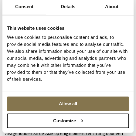
namelijk zijn dat uw persoonlijke omstandigheden op dat moment
Consent
Details
About
voorgaan: bijvoorbeeld als u een medische operatie moet
ondergaan, indien u een examen moet afleggen of uw baan
verliest.
This website uses cookies
We use cookies to personalise content and ads, to
Mogelijk is de officier van justitie van mening dat u nog langer in
provide social media features and to analyse our traffic.
voorlopige hechtenis moet blijven. Voordat de bewaringstermijn
We also share information about your use of our site with
verloopt zal deze de rechter verzoeken om u gevangen te houden.
our social media, advertising and analytics partners who
De rechter kan een bevel tot gevangenhouding geven voor 30, 60
may combine it with other information that you’ve
of 90 dagen. Het bevel kan telkens op verzoek van de officier van
provided to them or that they’ve collected from your use
justitie worden verlengd, maar niet voordat u met uw advocaat
of their services.
daarover uw mening heeft kunnen geven ten overstaan van de
rechter. Uw advocaat kan telkens stappen ondernemen om de
bevelen aan te vechten en/of te verzoeken om schorsing of
Allow all
opheffing van de voorlopige hechtenis.
De zitting en de uitspraak
Customize
Als u op vrije voeten bent gesteld, maar ook als u bent
vastgehouden zal de zaak op enig moment ter zitting door een