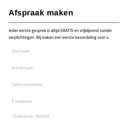
Afspraak maken
Ieder eerste gesprek is altijd GRATIS en vrijblijvend zonder
verplichtingen. Wij maken een eerste beoordeling voor u.
V
o
o
A
r
c
n
h
T
a
t
e
a
e
l
m
E
r
e
-
n
f
m
a
B
o
a
a
e
o
i
m