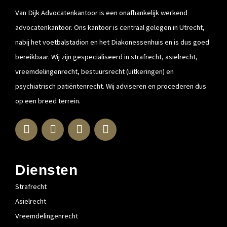
Van Dijk Advocatenkantoor is een onafhankelijk werkend
advocatenkantoor. Ons kantoor is centraal gelegen in Utrecht,
nabij het voetbalstadion en het Diakonessenhuis en is dus goed
bereikbaar. Wij zijn gespecialiseerd in strafrecht, asielrecht,
vreemdelingenrecht, bestuursrecht (uitkeringen) en
psychiatrisch patiëntenrecht. Wij adviseren en procederen dus
op een breed terrein.
L
F
I
T
i
a
n
w
n
c
s
i
k
e
t
t
e
b
a
t
Diensten
d
o
g
e
Strafrecht
i
o
r
r
n
k
a
Asielrecht
-
-
m
Vreemdelingenrecht
i
f