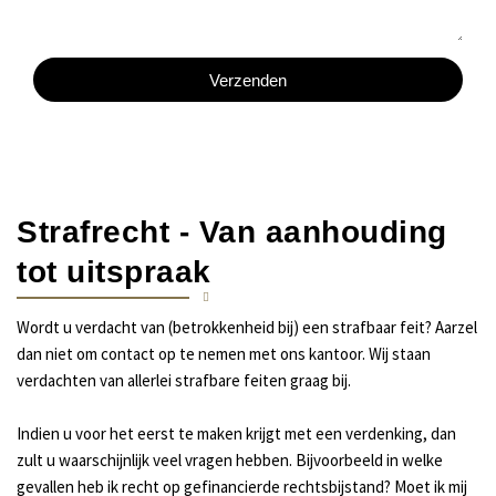
r
n
l
i
n
a
c
u
d
Verzenden
h
m
r
t
m
e
e
s
r
Strafrecht - Van aanhouding
tot uitspraak
Wordt u verdacht van (betrokkenheid bij) een strafbaar feit? Aarzel
dan niet om contact op te nemen met ons kantoor. Wij staan
verdachten van allerlei strafbare feiten graag bij.
Indien u voor het eerst te maken krijgt met een verdenking, dan
zult u waarschijnlijk veel vragen hebben. Bijvoorbeeld in welke
gevallen heb ik recht op gefinancierde rechtsbijstand? Moet ik mij