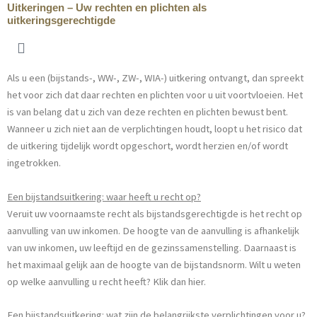
t
r
m
Uitkeringen – Uw rechten en plichten als
e
m
uitkeringsgerechtigde
s
e
r
Als u een (bijstands-, WW-, ZW-, WIA-) uitkering ontvangt, dan spreekt
het voor zich dat daar rechten en plichten voor u uit voortvloeien. Het
is van belang dat u zich van deze rechten en plichten bewust bent.
Wanneer u zich niet aan de verplichtingen houdt, loopt u het risico dat
de uitkering tijdelijk wordt opgeschort, wordt herzien en/of wordt
ingetrokken.
Een bijstandsuitkering: waar heeft u recht op?
Veruit uw voornaamste recht als bijstandsgerechtigde is het recht op
aanvulling van uw inkomen. De hoogte van de aanvulling is afhankelijk
van uw inkomen, uw leeftijd en de gezinssamenstelling. Daarnaast is
het maximaal gelijk aan de hoogte van de bijstandsnorm. Wilt u weten
op welke aanvulling u recht heeft? Klik dan hier.
Een bijstandsuitkering: wat zijn de belangrijkste verplichtingen voor u?