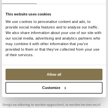
voor u geldt? U vindt de hoogte van dat bedrag hier.
Een uitkering van het UWV: wat zijn de belangrijkste verplichtingen
This website uses cookies
voor u?
We use cookies to personalise content and ads, to
Elke uitkering kent zelfstandige verplichtingen. Zo dient u als WW-
provide social media features and to analyse our traffic.
gerechtigde actief te solliciteren, passend werk te accepteren en te
We also share information about your use of our site with
voorkomen dat u opnieuw werkloos wordt. Indien u een ZW-uitkering
our social media, advertising and analytics partners who
ontvangt dient u mee te werken aan uw herstel, het UWV te informeren
may combine it with other information that you’ve
als u weer beter bent en mee te werken aan (medisch) onderzoek.
provided to them or that they’ve collected from your use
Krijgt u een WIA-uitkering, dan geldt eveneens dat u dient mee te
of their services.
werken aan uw herstel en medisch onderzoek en, indien de mate van
arbeidsongeschiktheid het toelaat, dat u passend werk dient te
zoeken.
Allow all
U dient zich ervan bewust te zijn dat de genoemde verplichtingen niet
de enige verplichtingen zijn. Als u zich niet aan de verplichten houdt kan
Customize
dat verstrekkende gevolgen voor uw uitkering hebben.
Dreigt uw uitkering te worden opgeschort, te worden herzien en/of