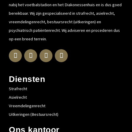
nabij het voetbalstadion en het Diakonessenhuis en is dus goed
bereikbaar. Wij zijn gespecialiseerd in strafrecht, asielrecht,
vreemdelingenrecht, bestuursrecht (uitkeringen) en
psychiatrisch patiëntenrecht. Wij adviseren en procederen dus
op een breed terrein.
L
F
I
T
i
a
n
w
n
c
s
i
k
e
t
t
e
b
a
t
Diensten
d
o
g
e
Strafrecht
i
o
r
r
n
k
a
Asielrecht
-
-
m
Vreemdelingenrecht
i
f
Uitkeringen (Bestuursrecht)
n
Ons kantoor