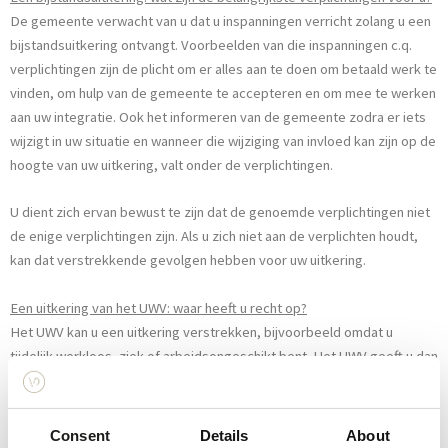
De gemeente verwacht van u dat u inspanningen verricht zolang u een
bijstandsuitkering ontvangt. Voorbeelden van die inspanningen c.q.
verplichtingen zijn de plicht om er alles aan te doen om betaald werk te
vinden, om hulp van de gemeente te accepteren en om mee te werken
aan uw integratie. Ook het informeren van de gemeente zodra er iets
wijzigt in uw situatie en wanneer die wijziging van invloed kan zijn op de
hoogte van uw uitkering, valt onder de verplichtingen.
U dient zich ervan bewust te zijn dat de genoemde verplichtingen niet
de enige verplichtingen zijn. Als u zich niet aan de verplichten houdt,
kan dat verstrekkende gevolgen hebben voor uw uitkering.
Een uitkering van het UWV: waar heeft u recht op?
Het UWV kan u een uitkering verstrekken, bijvoorbeeld omdat u
tijdelijk werkloos, ziek of arbeidsongeschikt bent. Het UWV geeft u dan
recht op een tijdelijk inkomen. De hoogte van de uitkering varieert en
hangt af van onder andere de duur en ernst van de ziekte of
arbeidsongeschiktheid. Bent u benieuwd naar het uitkeringsbedrag dat
Consent
Details
About