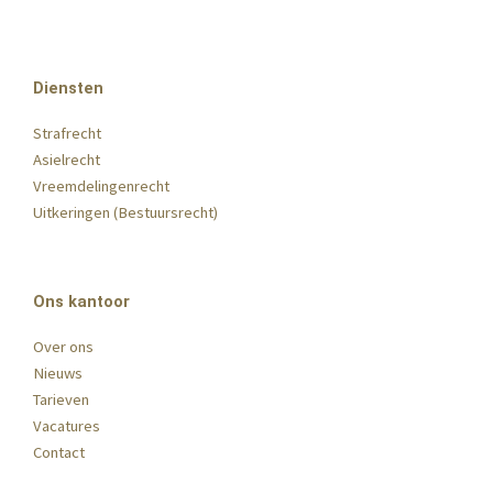
n
c
s
i
k
e
t
t
e
b
a
t
d
o
g
e
Diensten
i
o
r
r
n
k
a
Strafrecht
Asielrecht
-
-
m
Vreemdelingenrecht
i
f
Uitkeringen (Bestuursrecht)
n
Ons kantoor
Over ons
Nieuws
Tarieven
Vacatures
Contact