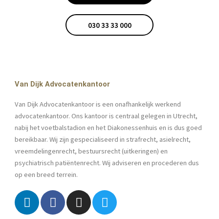
030 33 33 000
Van Dijk Advocatenkantoor
Van Dijk Advocatenkantoor is een onafhankelijk werkend
advocatenkantoor. Ons kantoor is centraal gelegen in Utrecht,
nabij het voetbalstadion en het Diakonessenhuis en is dus goed
bereikbaar. Wij zijn gespecialiseerd in strafrecht, asielrecht,
vreemdelingenrecht, bestuursrecht (uitkeringen) en
psychiatrisch patiëntenrecht. Wij adviseren en procederen dus
op een breed terrein.
L
F
I
T
i
a
n
w