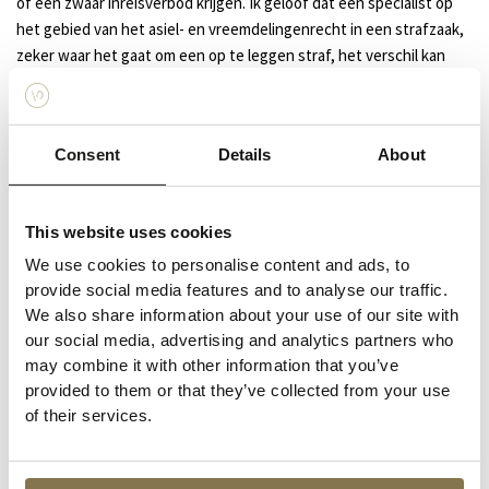
of een zwaar inreisverbod krijgen. Ik geloof dat een specialist op
het gebied van het asiel- en vreemdelingenrecht in een strafzaak,
zeker waar het gaat om een op te leggen straf, het verschil kan
maken.
Ik behandel daarnaast commune strafzaken en ook fraude-,
Consent
Details
About
oplichting- en witwaszaken. Dat betekent dat u bij mij terecht kunt
voor zaken uiteenlopend van winkeldiefstallen tot zedenzaken en
datingfraude.
This website uses cookies
Indien problemen zich voordoen kom ik samen met cliënt
We use cookies to personalise content and ads, to
provide social media features and to analyse our traffic.
tot een doelgerichte en indien nodig creatieve oplossing,
We also share information about your use of our site with
waarbij het belang van cliënt altijd voorop staat. Daarnaast
our social media, advertising and analytics partners who
acht ik het van belang om cliënten proactief en ongevraagd
may combine it with other information that you’ve
op de hoogte te houden van actuele ontwikkelingen die voor
provided to them or that they’ve collected from your use
de cliënt van belang zijn.
of their services.
Heeft u een vraag of loopt u ergens tegenaan? Neem dan gerust
contact met mij op.